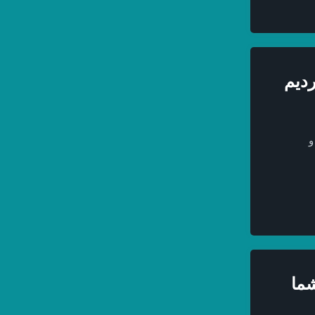
و
شما