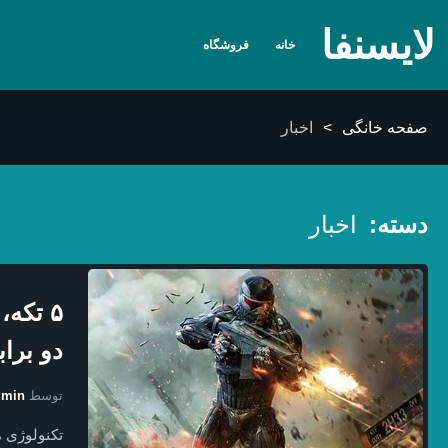
لایسنفا
خانه
فروشگاه
صفحه خانگی
>
اخبار
دسته:
اخبار
۵ تکه،
دو براب
توسط
dmin
تکنولوژی م