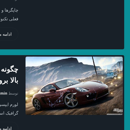
چاپگرها و 
فعلی تکنول
ادامه 
چگونه 
بالا بر
توسط
dmin
لورم ایپسو
گرافیک است
ادامه 