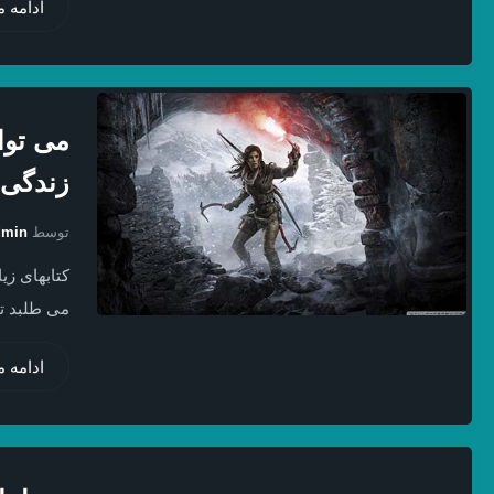
ادامه 
می توان
زندگی
توسط
dmin
کتابهای ز
می طلبد تا
ادامه 