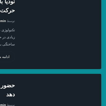
نودیا ب
حرکت 
توسط
dmin
تکنولوژی م
زیادی در ح
ساختگی با 
ادامه 
دهد
توسط
dmin