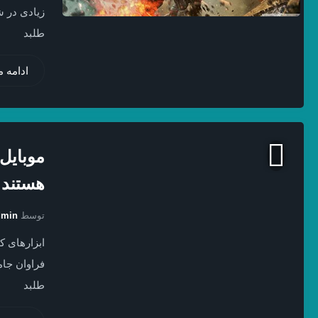
زیادی در 
طلبد
ادامه 
موبایل
هستند
توسط
dmin
ابزارهای 
فراوان جام
طلبد