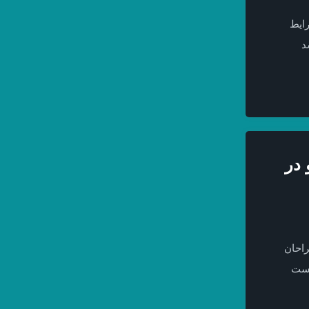
رایط
د
 در
راحان
است