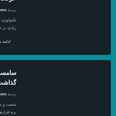
توسط
dmin
تکنولوژی م
زیادی در ح
ادامه 
سامسون
گذاشت
توسط
dmin
شصت و سه 
نرم افزاره