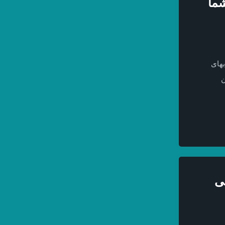
شما
بهای
ن
 می