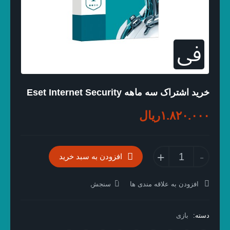
خرید اشتراک سه ماهه Eset Internet Security
۱.۸۲۰.۰۰۰
ریال
خرید
+
-
افزودن به سبد خرید
اشتراک
سه
ماهه
افزودن به علاقه مندی ها
سنجش
Eset
Internet
دسته:
بازی
Security
عدد